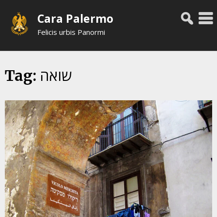
Skip
Cara Palermo
to
content
Felicis urbis Panormi
שואה
Tag: