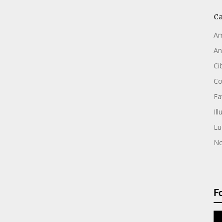
Ca
Am
An
Ci
C
Fa
Ill
Lu
No
F