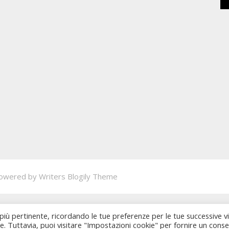
owered by
Writers Blogily Theme
 più pertinente, ricordando le tue preferenze per le tue successive vi
ie. Tuttavia, puoi visitare "Impostazioni cookie" per fornire un cons