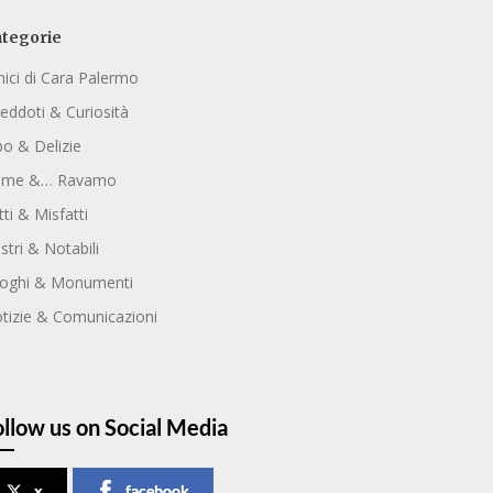
tegorie
ici di Cara Palermo
eddoti & Curiosità
bo & Delizie
ome &… Ravamo
tti & Misfatti
ustri & Notabili
oghi & Monumenti
tizie & Comunicazioni
ollow us on Social Media
x
facebook