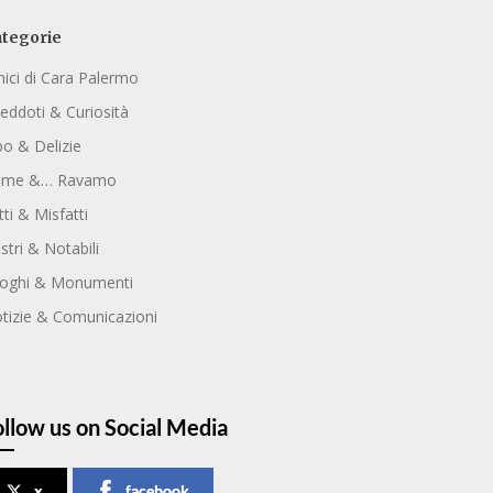
tegorie
ici di Cara Palermo
eddoti & Curiosità
bo & Delizie
ome &… Ravamo
tti & Misfatti
ustri & Notabili
oghi & Monumenti
tizie & Comunicazioni
ollow us on Social Media
x
facebook