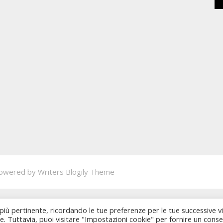
owered by
Writers Blogily Theme
 più pertinente, ricordando le tue preferenze per le tue successive vi
ie. Tuttavia, puoi visitare "Impostazioni cookie" per fornire un cons