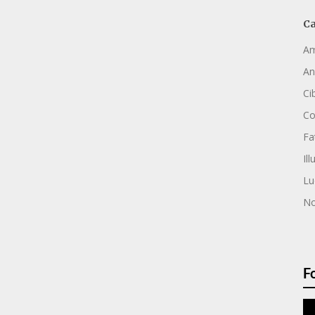
Ca
Am
An
Ci
C
Fa
Ill
Lu
No
F