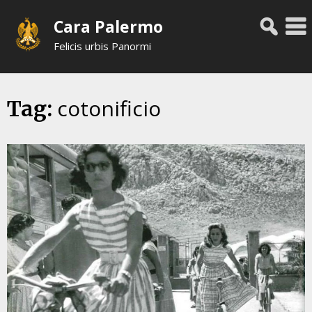
Skip
Cara Palermo
to
content
Felicis urbis Panormi
cotonificio
Tag: