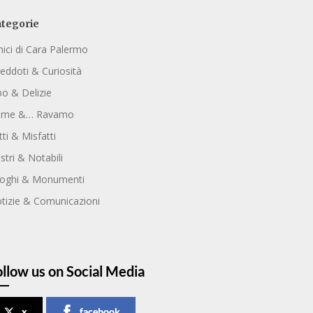
tegorie
ici di Cara Palermo
eddoti & Curiosità
bo & Delizie
ome &… Ravamo
tti & Misfatti
ustri & Notabili
oghi & Monumenti
tizie & Comunicazioni
ollow us on Social Media
x
facebook