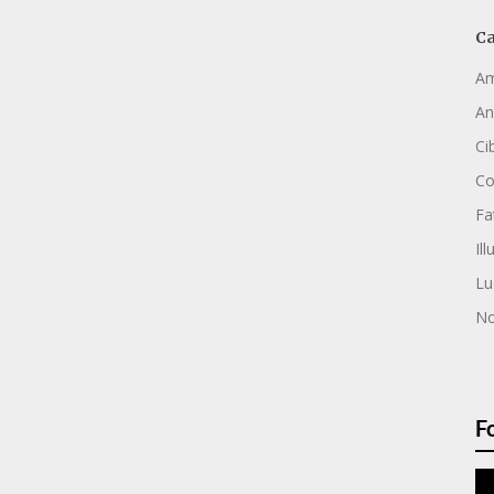
Ca
Am
An
Ci
C
Fa
Ill
Lu
No
F