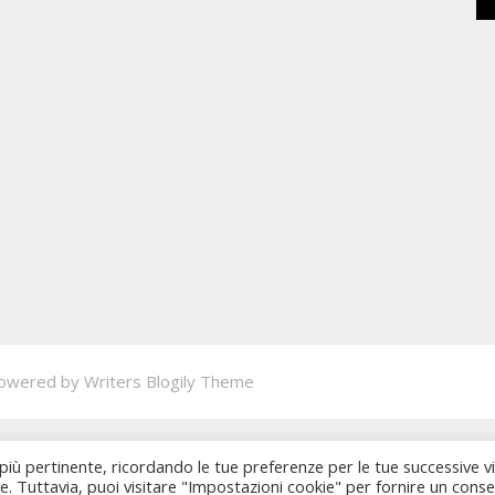
owered by
Writers Blogily Theme
 più pertinente, ricordando le tue preferenze per le tue successive vi
ie. Tuttavia, puoi visitare "Impostazioni cookie" per fornire un cons