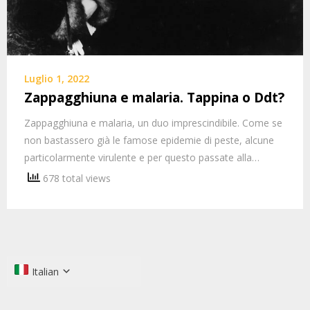
Luglio 1, 2022
Zappagghiuna e malaria. Tappina o Ddt?
Zappagghiuna e malaria, un duo imprescindibile. Come se
non bastassero già le famose epidemie di peste, alcune
particolarmente virulente e per questo passate alla…
678 total views
Italian