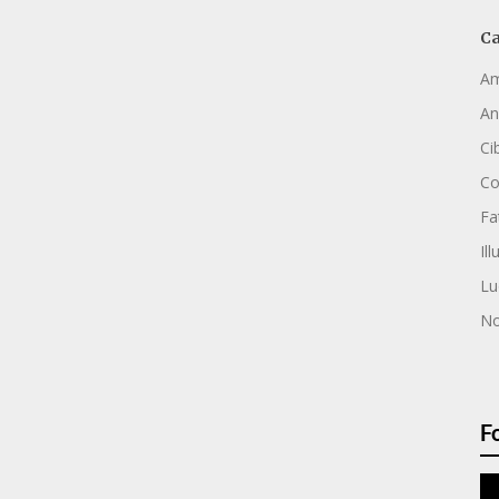
Ca
Am
An
Ci
C
Fa
Ill
Lu
No
F