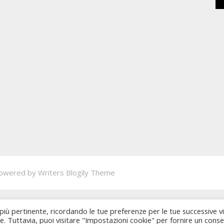
owered by
Writers Blogily Theme
 più pertinente, ricordando le tue preferenze per le tue successive vi
ie. Tuttavia, puoi visitare "Impostazioni cookie" per fornire un cons