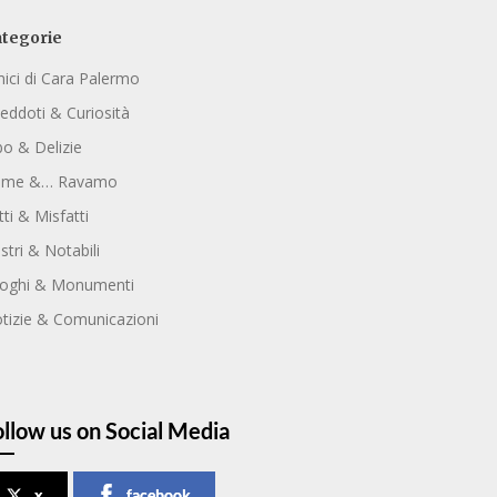
tegorie
ici di Cara Palermo
eddoti & Curiosità
bo & Delizie
ome &… Ravamo
tti & Misfatti
ustri & Notabili
oghi & Monumenti
tizie & Comunicazioni
ollow us on Social Media
x
facebook