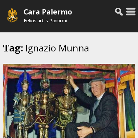
Skip
Cara Palermo
to
content
Felicis urbis Panormi
Ignazio Munna
Tag: