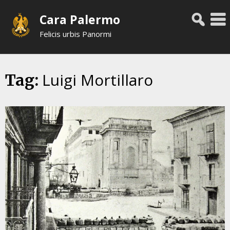
Skip
Cara Palermo
to
content
Felicis urbis Panormi
Luigi Mortillaro
Tag: