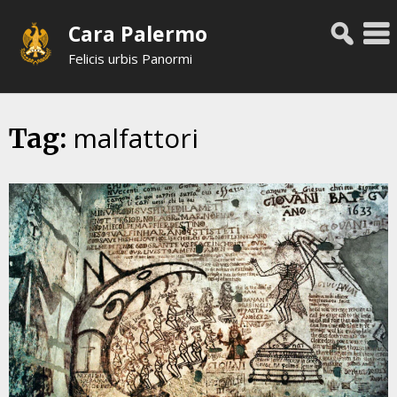
Skip
Cara Palermo
to
content
Felicis urbis Panormi
malfattori
Tag: