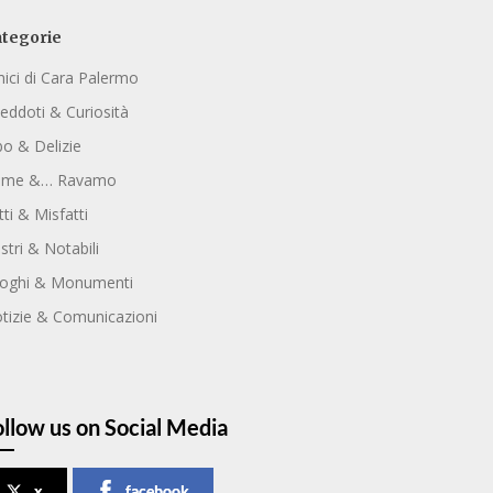
tegorie
ici di Cara Palermo
eddoti & Curiosità
bo & Delizie
ome &… Ravamo
tti & Misfatti
ustri & Notabili
oghi & Monumenti
tizie & Comunicazioni
ollow us on Social Media
x
facebook