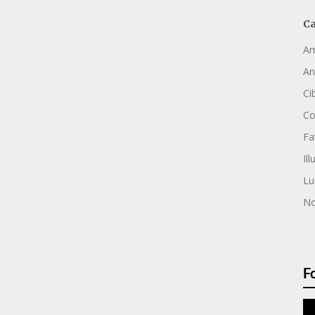
Ca
Am
An
Ci
C
Fa
Ill
Lu
No
F