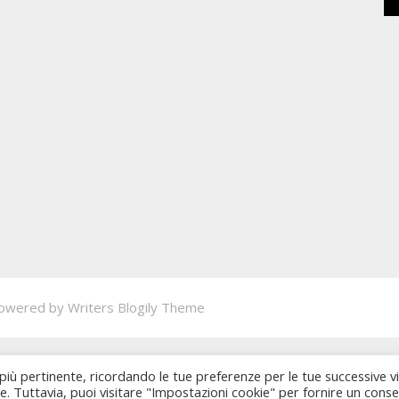
owered by
Writers Blogily Theme
 più pertinente, ricordando le tue preferenze per le tue successive vi
ie. Tuttavia, puoi visitare "Impostazioni cookie" per fornire un cons