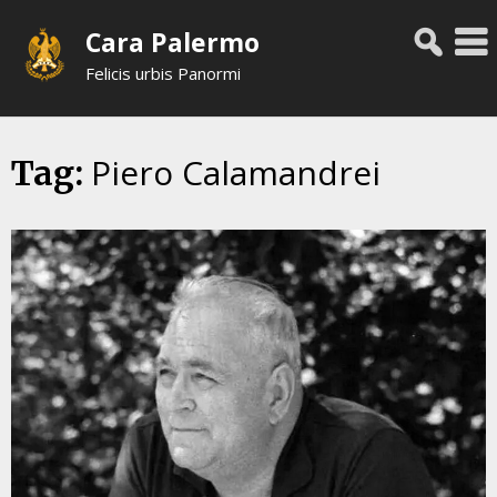
Skip
Cara Palermo
to
content
Felicis urbis Panormi
Piero Calamandrei
Tag: