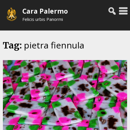
Skip
Cara Palermo
to
content
Felicis urbis Panormi
pietra fiennula
Tag: