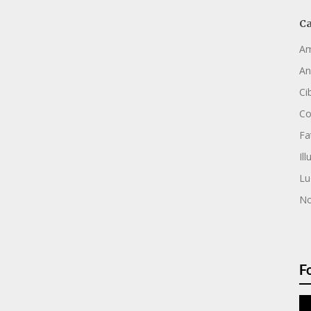
Ca
Am
An
Ci
C
Fa
Ill
Lu
No
F