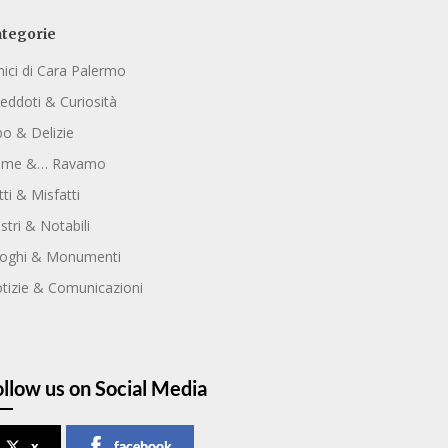
tegorie
ici di Cara Palermo
eddoti & Curiosità
bo & Delizie
ome &… Ravamo
tti & Misfatti
ustri & Notabili
oghi & Monumenti
tizie & Comunicazioni
ollow us on Social Media
x
facebook