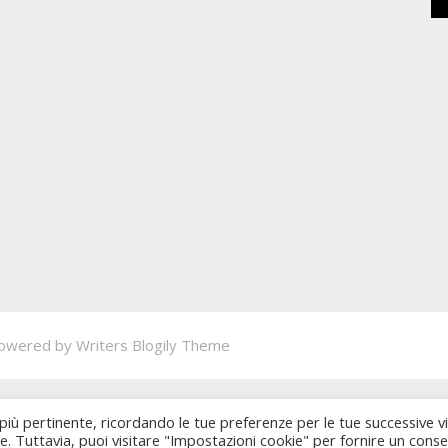
owered by
Writers Blogily Theme
 più pertinente, ricordando le tue preferenze per le tue successive vi
ie. Tuttavia, puoi visitare "Impostazioni cookie" per fornire un cons