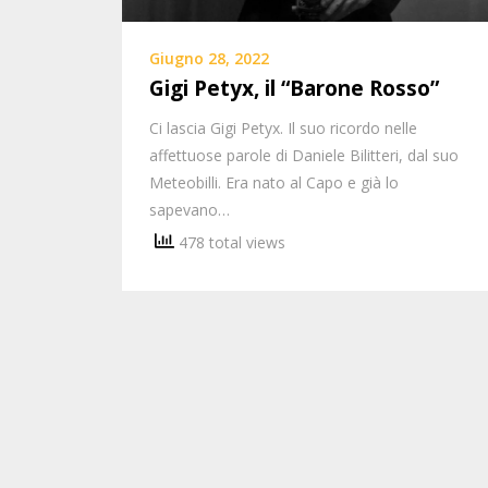
Giugno 28, 2022
Gigi Petyx, il “Barone Rosso”
Ci lascia Gigi Petyx. Il suo ricordo nelle
affettuose parole di Daniele Bilitteri, dal suo
Meteobilli. Era nato al Capo e già lo
sapevano…
478 total views