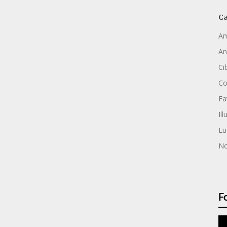
Ca
Am
An
Ci
C
Fa
Ill
Lu
No
F