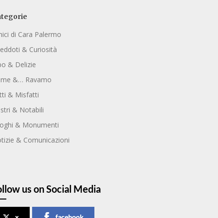
tegorie
ici di Cara Palermo
eddoti & Curiosità
bo & Delizie
ome &… Ravamo
tti & Misfatti
ustri & Notabili
oghi & Monumenti
tizie & Comunicazioni
ollow us on Social Media
x
facebook