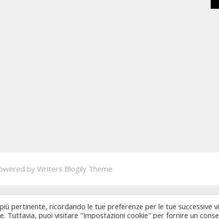
owered by
Writers Blogily Theme
 più pertinente, ricordando le tue preferenze per le tue successive vi
ie. Tuttavia, puoi visitare "Impostazioni cookie" per fornire un cons