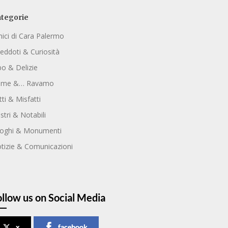
tegorie
ici di Cara Palermo
eddoti & Curiosità
bo & Delizie
ome &… Ravamo
tti & Misfatti
ustri & Notabili
oghi & Monumenti
tizie & Comunicazioni
ollow us on Social Media
x
facebook