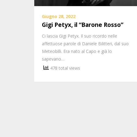
Giugno 28, 2022
Gigi Petyx, il “Barone Rosso”
Ci lascia Gigi Petyx. Il suo ricordo nelle
affettuose parole di Daniele Bilitteri, dal suo
Meteobilli. Era nato al Capo e già lo
sapevano…
478 total views