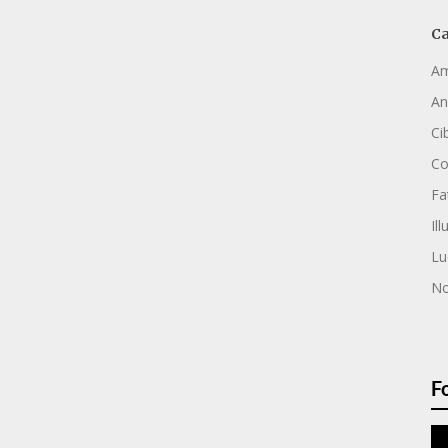
Ca
Am
An
Ci
C
Fa
Ill
Lu
No
F