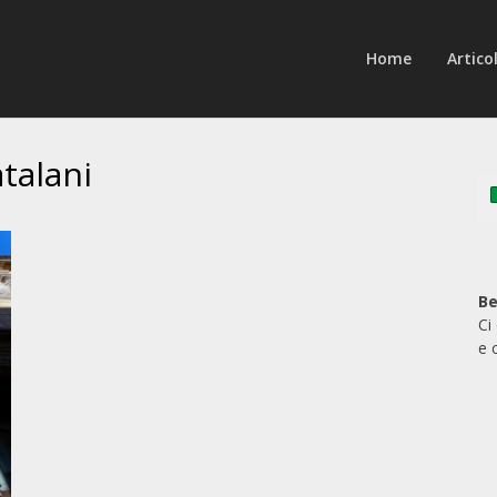
Home
Articol
atalani
Be
Ci
e 