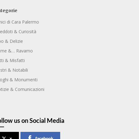
tegorie
ici di Cara Palermo
eddoti & Curiosità
bo & Delizie
ome &… Ravamo
tti & Misfatti
ustri & Notabili
oghi & Monumenti
tizie & Comunicazioni
ollow us on Social Media
x
facebook