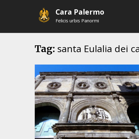
Skip
Cara Palermo
to
content
Felicis urbis Panormi
santa Eulalia dei c
Tag: