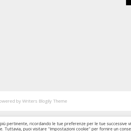
owered by
Writers Blogily Theme
 più pertinente, ricordando le tue preferenze per le tue successive vi
ie. Tuttavia, puoi visitare "Impostazioni cookie" per fornire un cons