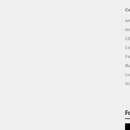
Ca
Am
An
Ci
C
Fa
Ill
Lu
No
F