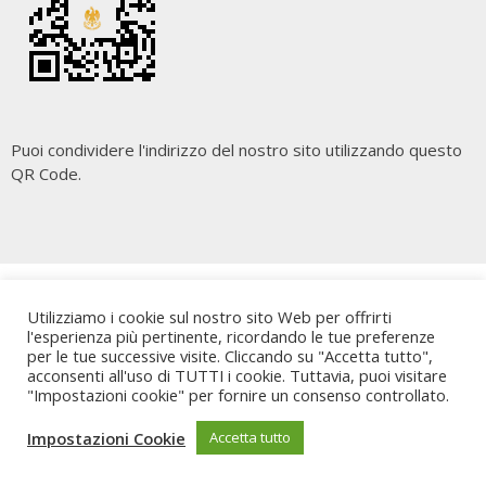
Puoi condividere l'indirizzo del nostro sito utilizzando questo
QR Code.
Copyright
Cara Palermo
. All rights reserved.
| Powered by
Utilizziamo i cookie sul nostro sito Web per offrirti
Writers Blogily Theme
l'esperienza più pertinente, ricordando le tue preferenze
per le tue successive visite. Cliccando su "Accetta tutto",
acconsenti all'uso di TUTTI i cookie. Tuttavia, puoi visitare
"Impostazioni cookie" per fornire un consenso controllato.
Impostazioni Cookie
Accetta tutto