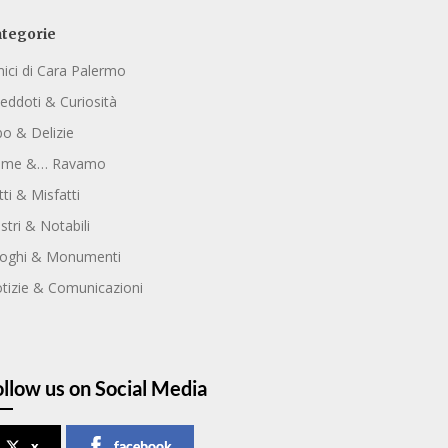
tegorie
ici di Cara Palermo
eddoti & Curiosità
bo & Delizie
ome &… Ravamo
tti & Misfatti
ustri & Notabili
oghi & Monumenti
tizie & Comunicazioni
ollow us on Social Media
x
facebook