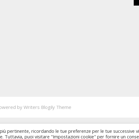
owered by
Writers Blogily Theme
 più pertinente, ricordando le tue preferenze per le tue successive vi
ie. Tuttavia, puoi visitare "Impostazioni cookie" per fornire un cons