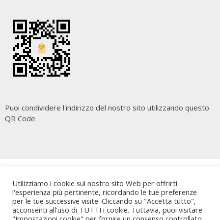
Puoi condividere l'indirizzo del nostro sito utilizzando questo
QR Code.
Copyright
Cara Palermo
. All rights reserved.
| Powered by
Utilizziamo i cookie sul nostro sito Web per offrirti
Writers Blogily Theme
l'esperienza più pertinente, ricordando le tue preferenze
per le tue successive visite. Cliccando su "Accetta tutto",
acconsenti all'uso di TUTTI i cookie. Tuttavia, puoi visitare
"Impostazioni cookie" per fornire un consenso controllato.