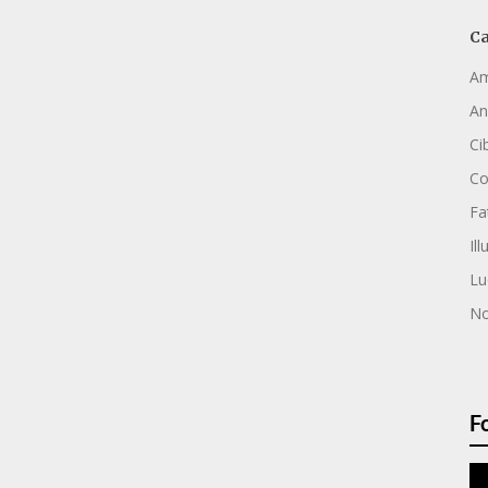
Ca
Am
An
Ci
C
Fa
Ill
Lu
No
F