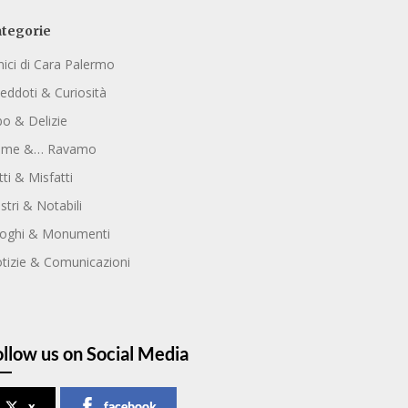
tegorie
ici di Cara Palermo
eddoti & Curiosità
bo & Delizie
ome &… Ravamo
tti & Misfatti
ustri & Notabili
oghi & Monumenti
tizie & Comunicazioni
ollow us on Social Media
x
facebook