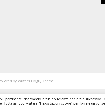
owered by
Writers Blogily Theme
 più pertinente, ricordando le tue preferenze per le tue successive vi
ie. Tuttavia, puoi visitare "Impostazioni cookie" per fornire un cons