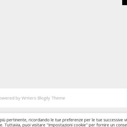
owered by
Writers Blogily Theme
 più pertinente, ricordando le tue preferenze per le tue successive vi
ie. Tuttavia, puoi visitare "Impostazioni cookie" per fornire un cons