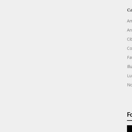
Ca
Am
An
Ci
C
Fa
Ill
Lu
No
F