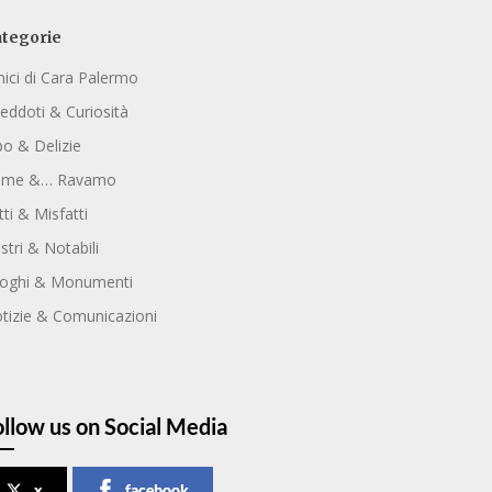
tegorie
ici di Cara Palermo
eddoti & Curiosità
bo & Delizie
ome &… Ravamo
tti & Misfatti
ustri & Notabili
oghi & Monumenti
tizie & Comunicazioni
ollow us on Social Media
x
facebook