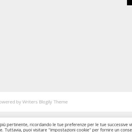
owered by
Writers Blogily Theme
 più pertinente, ricordando le tue preferenze per le tue successive vi
ie. Tuttavia, puoi visitare "Impostazioni cookie" per fornire un cons