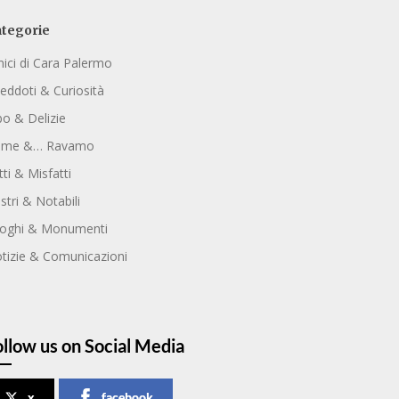
tegorie
ici di Cara Palermo
eddoti & Curiosità
bo & Delizie
ome &… Ravamo
tti & Misfatti
ustri & Notabili
oghi & Monumenti
tizie & Comunicazioni
ollow us on Social Media
x
facebook