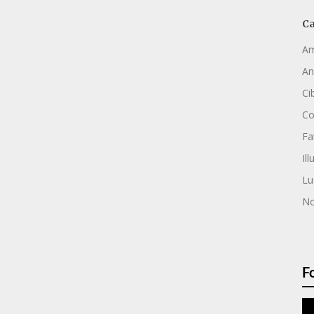
Ca
Am
An
Ci
C
Fa
Ill
Lu
No
F