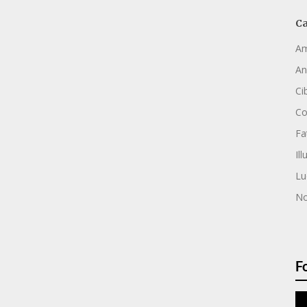
Ca
Am
An
Ci
C
Fa
Ill
Lu
No
F