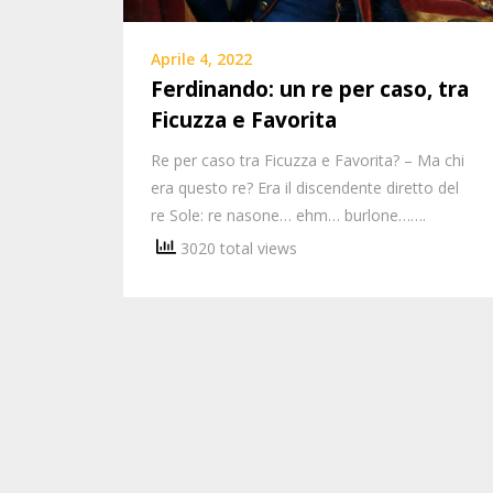
Aprile 4, 2022
Ferdinando: un re per caso, tra
Ficuzza e Favorita
Re per caso tra Ficuzza e Favorita? – Ma chi
era questo re? Era il discendente diretto del
re Sole: re nasone… ehm… burlone…….
3020 total views