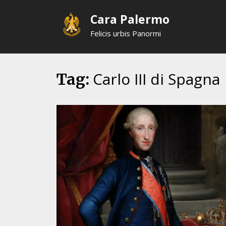
Skip
Cara Palermo
to
content
Felicis urbis Panormi
Carlo III di Spagna
Tag: