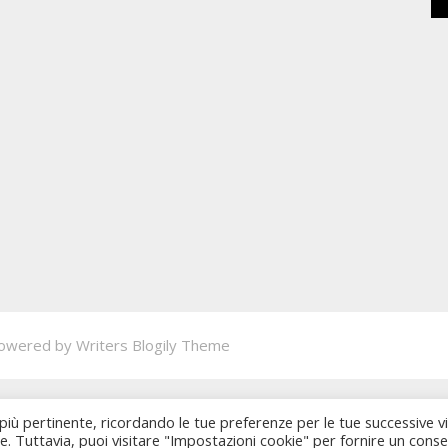
owered by
Writers Blogily Theme
 più pertinente, ricordando le tue preferenze per le tue successive vi
ie. Tuttavia, puoi visitare "Impostazioni cookie" per fornire un cons