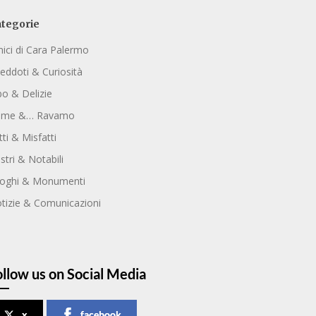
tegorie
ici di Cara Palermo
eddoti & Curiosità
bo & Delizie
ome &… Ravamo
tti & Misfatti
ustri & Notabili
oghi & Monumenti
tizie & Comunicazioni
ollow us on Social Media
x
facebook