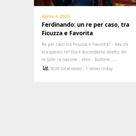
Aprile 4, 2022
Ferdinando: un re per caso, tra
Ficuzza e Favorita
Re per caso tra Ficuzza e Favorita? – Ma chi
era questo re? Era il discendente diretto del
re Sole: re nasone… ehm… burlone…….
3020 total views
, 1 views today