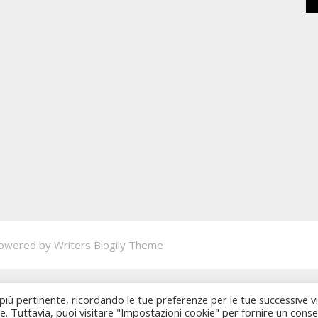
owered by
Writers Blogily Theme
 più pertinente, ricordando le tue preferenze per le tue successive vi
ie. Tuttavia, puoi visitare "Impostazioni cookie" per fornire un cons