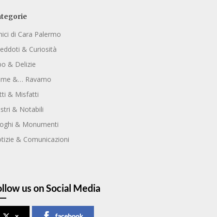
tegorie
ici di Cara Palermo
eddoti & Curiosità
bo & Delizie
ome &… Ravamo
tti & Misfatti
ustri & Notabili
oghi & Monumenti
tizie & Comunicazioni
ollow us on Social Media
x
facebook