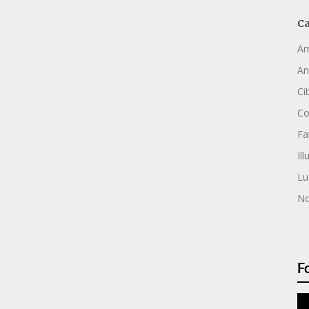
Ca
Am
An
Ci
C
Fa
Ill
Lu
No
F