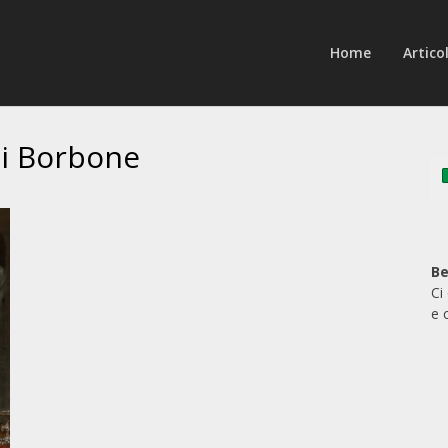
Home
Articol
di Borbone
Be
Ci
e 