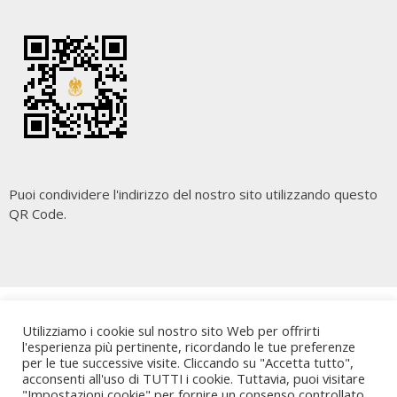
Puoi condividere l'indirizzo del nostro sito utilizzando questo
QR Code.
Copyright
Cara Palermo
. All rights reserved.
| Powered by
Utilizziamo i cookie sul nostro sito Web per offrirti
Writers Blogily Theme
l'esperienza più pertinente, ricordando le tue preferenze
per le tue successive visite. Cliccando su "Accetta tutto",
acconsenti all'uso di TUTTI i cookie. Tuttavia, puoi visitare
"Impostazioni cookie" per fornire un consenso controllato.