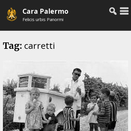
Skip
Cara Palermo
to
content
Felicis urbis Panormi
carretti
Tag: