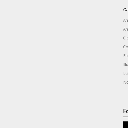
Ca
Am
An
Ci
C
Fa
Ill
Lu
No
F