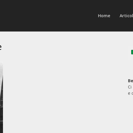
Home
Articol
e
Be
Ci
e 