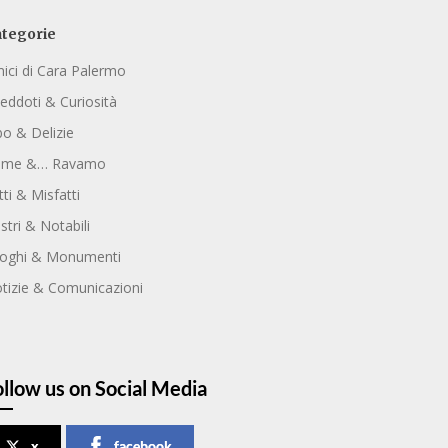
tegorie
ici di Cara Palermo
eddoti & Curiosità
bo & Delizie
ome &… Ravamo
tti & Misfatti
ustri & Notabili
oghi & Monumenti
tizie & Comunicazioni
ollow us on Social Media
x
facebook