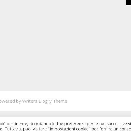
owered by
Writers Blogily Theme
 più pertinente, ricordando le tue preferenze per le tue successive vi
ie. Tuttavia, puoi visitare "Impostazioni cookie" per fornire un cons