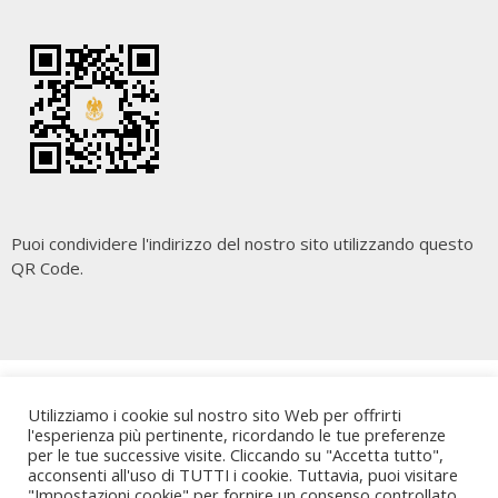
Puoi condividere l'indirizzo del nostro sito utilizzando questo
QR Code.
Copyright
Cara Palermo
. All rights reserved.
| Powered by
Utilizziamo i cookie sul nostro sito Web per offrirti
Writers Blogily Theme
l'esperienza più pertinente, ricordando le tue preferenze
per le tue successive visite. Cliccando su "Accetta tutto",
acconsenti all'uso di TUTTI i cookie. Tuttavia, puoi visitare
"Impostazioni cookie" per fornire un consenso controllato.