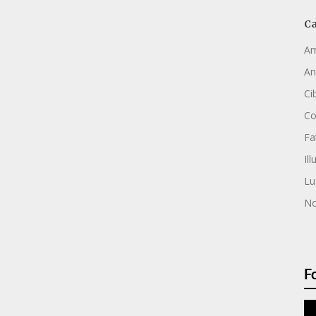
Ca
Am
An
Ci
C
Fa
Ill
Lu
No
F