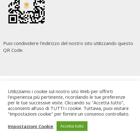
Puoi condividere l'indirizzo del nostro sito utilizzando questo
QR Code.
Copyright
Cara Palermo
. All rights reserved.
| Powered by
Utilizziamo i cookie sul nostro sito Web per offrirti
Writers Blogily Theme
l'esperienza più pertinente, ricordando le tue preferenze
per le tue successive visite. Cliccando su "Accetta tutto",
acconsenti all'uso di TUTTI i cookie. Tuttavia, puoi visitare
"Impostazioni cookie" per fornire un consenso controllato.
Impostazioni Cookie
Accetta tutto