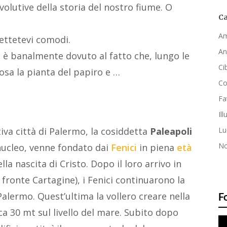
volutive della storia del nostro fiume. O
Ca
Am
mettetevi comodi.
An
 è banalmente dovuto al fatto che, lungo le
Ci
sa la pianta del papiro e …
C
Fa
Ill
va città di Palermo, la cosiddetta
Paleapoli
Lu
No
nucleo, venne fondato dai
Fenici
in piena
età
lla nascita di Cristo. Dopo il loro arrivo in
i fronte Cartagine), i Fenici continuarono la
Palermo. Quest’ultima la vollero creare nella
F
ca 30 mt sul livello del mare. Subito dopo