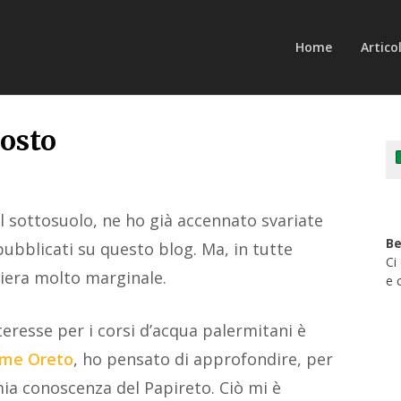
Home
Articol
costo
l sottosuolo, ne ho già accennato svariate
Be
pubblicati su questo blog. Ma, in tutte
Ci
iera molto marginale.
e 
teresse per i corsi d’acqua palermitani è
ume Oreto
, ho pensato di approfondire, per
mia conoscenza del Papireto. Ciò mi è