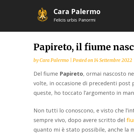
Skip
Cara Palermo
to
content
Felicis urbis Panormi
Papireto, il fiume nas
by
Cara Palermo
|
Posted on
14 Settembre 2022
Del fiume
Papireto
, ormai nascosto ne
volte, in occasione di precedenti post 
queste, ho toccato l’argomento in man
Non tutti lo conoscono, e visto che l’in
sempre vivo, dopo avere scritto del
fi
quanto mi è stato possibile, anche la 