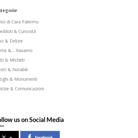
tegorie
ici di Cara Palermo
eddoti & Curiosità
bo & Delizie
ome &… Ravamo
tti & Misfatti
ustri & Notabili
oghi & Monumenti
tizie & Comunicazioni
ollow us on Social Media
x
facebook