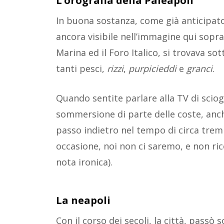
L’orografia della Paleapoli
In buona sostanza, come già anticipat
ancora visibile nell’immagine qui sopra
Marina ed il Foro Italico, si trovava so
tanti pesci,
rizzi
,
purpicieddi
e
granci
.
Quando sentite parlare alla TV di sciog
sommersione di parte delle coste, anch
passo indietro nel tempo di circa tremi
occasione, noi non ci saremo, e non ri
nota ironica).
La neapoli
Con il corso dei secoli, la città, passò 