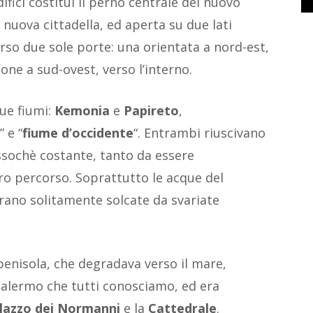
ifici costituì il perno centrale del nuovo
 nuova cittadella, ed aperta su due lati
rso due sole porte: una orientata a nord-est,
zione a sud-ovest, verso l’interno.
ue fiumi:
Kemonia
e
Papireto
,
” e “
fiume d’occidente
“. Entrambi riuscivano
ssochè costante, tanto da essere
oro percorso. Soprattutto le acque del
erano solitamente solcate da svariate
penisola, che degradava verso il mare,
 Palermo che tutti conosciamo, ed era
lazzo dei Normanni
e la
Cattedrale
.