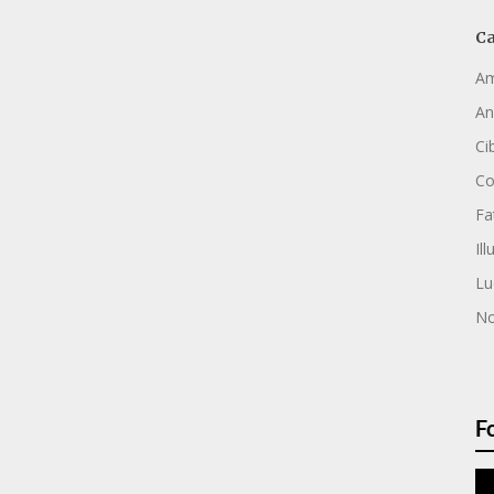
Ca
Am
An
Ci
C
Fa
Ill
Lu
No
F