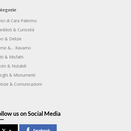
tegorie
ici di Cara Palermo
eddoti & Curiosità
bo & Delizie
ome &… Ravamo
tti & Misfatti
ustri & Notabili
oghi & Monumenti
tizie & Comunicazioni
ollow us on Social Media
x
facebook