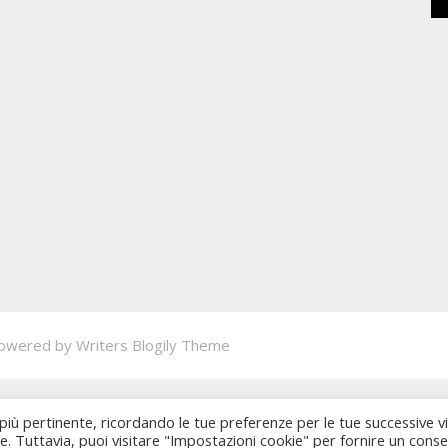
owered by
Writers Blogily Theme
 più pertinente, ricordando le tue preferenze per le tue successive vi
ie. Tuttavia, puoi visitare "Impostazioni cookie" per fornire un cons