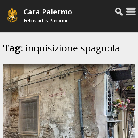
Skip
Cara Palermo
to
content
Felicis urbis Panormi
inquisizione spagnola
Tag: