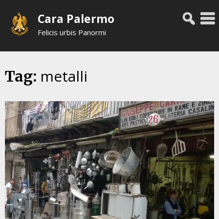
Skip
Cara Palermo
to
content
Felicis urbis Panormi
metalli
Tag: