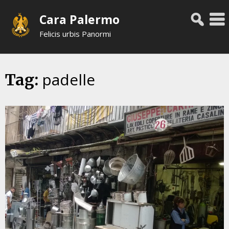
Skip
Cara Palermo
to
content
Felicis urbis Panormi
padelle
Tag: