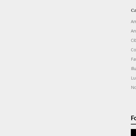
Ca
Am
An
Ci
C
Fa
Ill
Lu
No
F