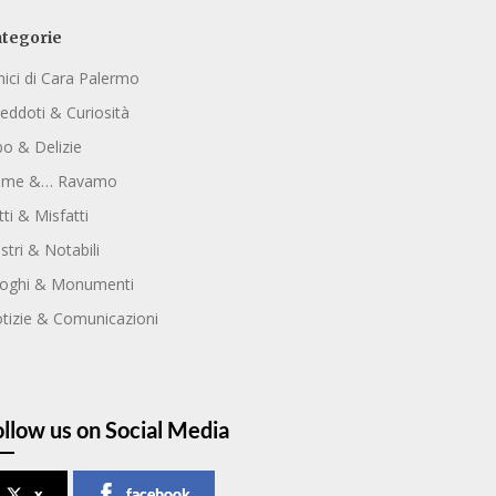
tegorie
ici di Cara Palermo
eddoti & Curiosità
bo & Delizie
ome &… Ravamo
tti & Misfatti
ustri & Notabili
oghi & Monumenti
tizie & Comunicazioni
ollow us on Social Media
x
facebook