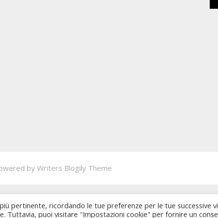
owered by
Writers Blogily Theme
 più pertinente, ricordando le tue preferenze per le tue successive vi
ie. Tuttavia, puoi visitare "Impostazioni cookie" per fornire un cons