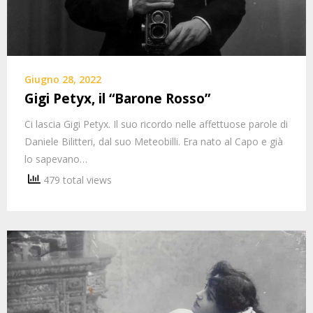
Giugno 28, 2022
Gigi Petyx, il “Barone Rosso”
Ci lascia Gigi Petyx. Il suo ricordo nelle affettuose parole di
Daniele Bilitteri, dal suo Meteobilli. Era nato al Capo e già
lo sapevano…
479 total views