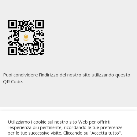
Puoi condividere l'indirizzo del nostro sito utilizzando questo
QR Code.
Copyright
Cara Palermo
. All rights reserved.
| Powered by
Utilizziamo i cookie sul nostro sito Web per offrirti
Writers Blogily Theme
l'esperienza più pertinente, ricordando le tue preferenze
per le tue successive visite. Cliccando su "Accetta tutto",