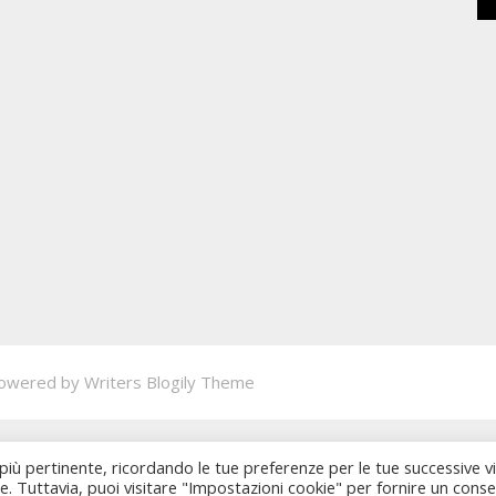
owered by
Writers Blogily Theme
 più pertinente, ricordando le tue preferenze per le tue successive vi
ie. Tuttavia, puoi visitare "Impostazioni cookie" per fornire un cons