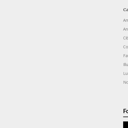
Ca
Am
An
Ci
C
Fa
Ill
Lu
No
F