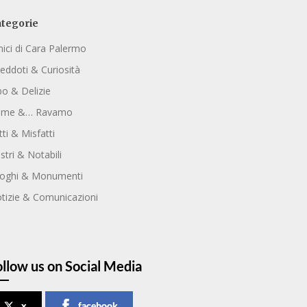
tegorie
ici di Cara Palermo
eddoti & Curiosità
bo & Delizie
ome &… Ravamo
tti & Misfatti
ustri & Notabili
oghi & Monumenti
tizie & Comunicazioni
ollow us on Social Media
x
facebook