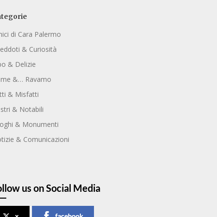
tegorie
ici di Cara Palermo
eddoti & Curiosità
bo & Delizie
ome &… Ravamo
tti & Misfatti
ustri & Notabili
oghi & Monumenti
tizie & Comunicazioni
ollow us on Social Media
x
facebook