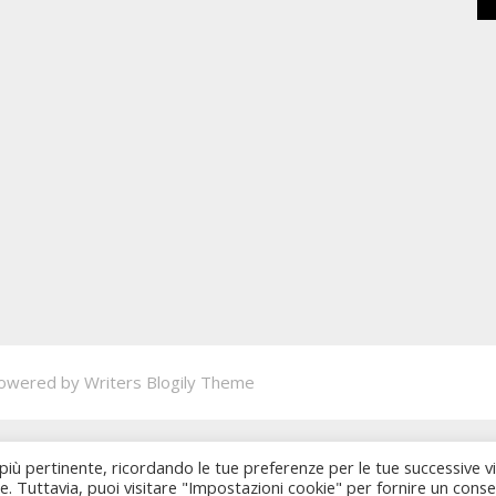
owered by
Writers Blogily Theme
 più pertinente, ricordando le tue preferenze per le tue successive vi
ie. Tuttavia, puoi visitare "Impostazioni cookie" per fornire un cons