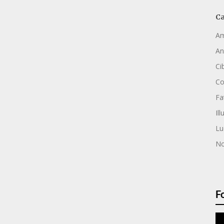
Ca
Am
An
Ci
C
Fa
Ill
Lu
No
F