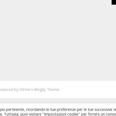
owered by
Writers Blogily Theme
 più pertinente, ricordando le tue preferenze per le tue successive vi
ie. Tuttavia, puoi visitare "Impostazioni cookie" per fornire un cons