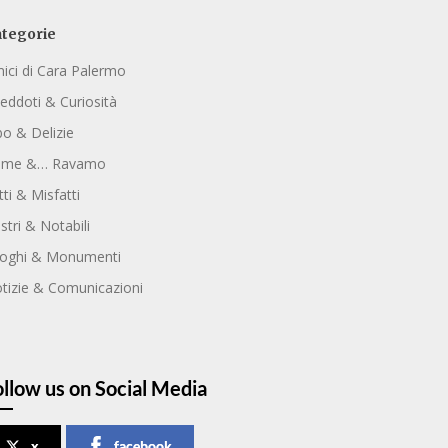
tegorie
ici di Cara Palermo
eddoti & Curiosità
bo & Delizie
ome &… Ravamo
tti & Misfatti
ustri & Notabili
oghi & Monumenti
tizie & Comunicazioni
ollow us on Social Media
x
facebook