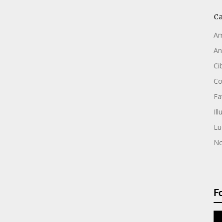
Ca
Am
An
Ci
C
Fa
Ill
Lu
No
F