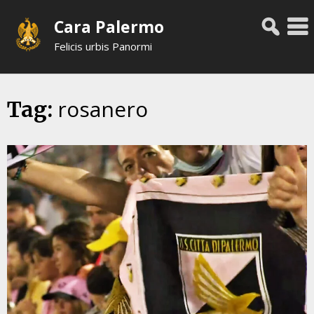
Skip
Cara Palermo
to
content
Felicis urbis Panormi
rosanero
Tag: