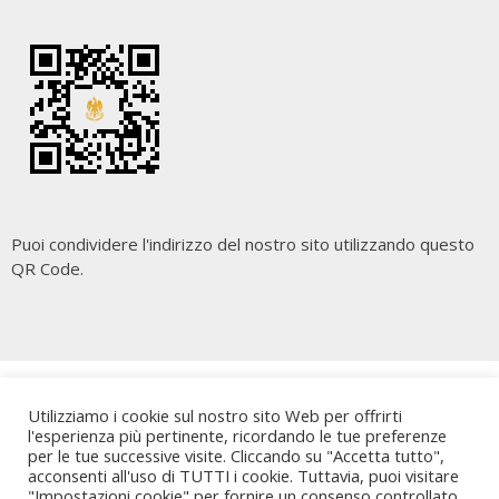
Puoi condividere l'indirizzo del nostro sito utilizzando questo
QR Code.
Copyright
Cara Palermo
. All rights reserved.
| Powered by
Utilizziamo i cookie sul nostro sito Web per offrirti
Writers Blogily Theme
l'esperienza più pertinente, ricordando le tue preferenze
per le tue successive visite. Cliccando su "Accetta tutto",
acconsenti all'uso di TUTTI i cookie. Tuttavia, puoi visitare
"Impostazioni cookie" per fornire un consenso controllato.