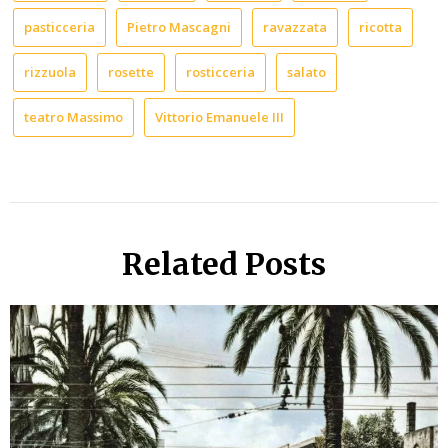
pasticceria
Pietro Mascagni
ravazzata
ricotta
rizzuola
rosette
rosticceria
salato
teatro Massimo
Vittorio Emanuele III
Related Posts