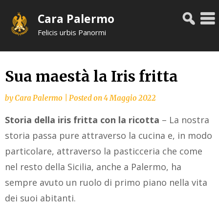
Skip
Cara Palermo
to
content
Felicis urbis Panormi
Sua maestà la Iris fritta
by
Cara Palermo
|
Posted on
4 Maggio 2022
Storia della iris fritta con la ricotta
– La nostra
storia passa pure attraverso la cucina e, in modo
particolare, attraverso la pasticceria che come
nel resto della Sicilia, anche a Palermo, ha
sempre avuto un ruolo di primo piano nella vita
dei suoi abitanti.