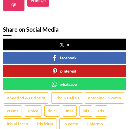
Print QR
QR
Share on Social Media
x
facebook
pinterest
whatsapp
Aneddoti & Curiosità
Cibo & Delizie
Antonino Lo Verso
crema
dolce
dolci
ines
inis
Iris
iris al forno
iris fritta
Lo Verso
Palermo