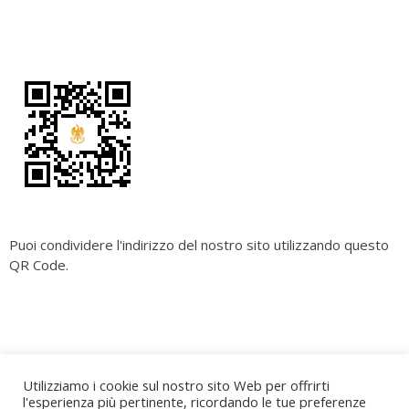
Puoi condividere l'indirizzo del nostro sito utilizzando questo
QR Code.
Copyright
Cara Palermo
. All rights reserved.
| Powered by
Utilizziamo i cookie sul nostro sito Web per offrirti
Writers Blogily Theme
l'esperienza più pertinente, ricordando le tue preferenze