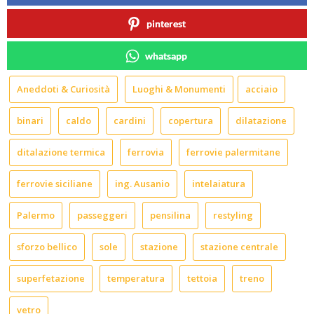
pinterest
whatsapp
Aneddoti & Curiosità
Luoghi & Monumenti
acciaio
binari
caldo
cardini
copertura
dilatazione
ditalazione termica
ferrovia
ferrovie palermitane
ferrovie siciliane
ing. Ausanio
intelaiatura
Palermo
passeggeri
pensilina
restyling
sforzo bellico
sole
stazione
stazione centrale
superfetazione
temperatura
tettoia
treno
vetro