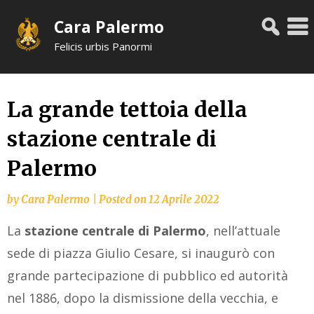
Skip
Cara Palermo
to
content
Felicis urbis Panormi
La grande tettoia della
stazione centrale di
Palermo
by
Cara Palermo
|
Posted on
12 Aprile 2022
La
stazione centrale di Palermo
, nell’attuale
sede di piazza Giulio Cesare, si inaugurò con
grande partecipazione di pubblico ed autorità
nel 1886, dopo la dismissione della vecchia, e