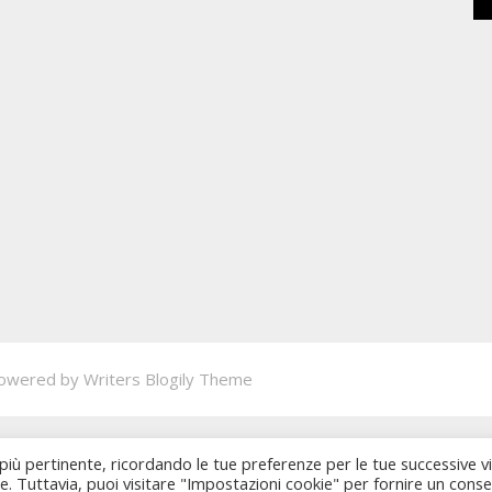
owered by
Writers Blogily Theme
 più pertinente, ricordando le tue preferenze per le tue successive vi
ie. Tuttavia, puoi visitare "Impostazioni cookie" per fornire un cons