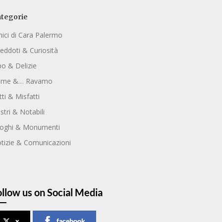
tegorie
ici di Cara Palermo
eddoti & Curiosità
bo & Delizie
ome &… Ravamo
tti & Misfatti
ustri & Notabili
oghi & Monumenti
tizie & Comunicazioni
ollow us on Social Media
x
facebook