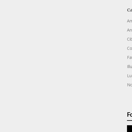
Ca
Am
An
Ci
C
Fa
Ill
Lu
No
F