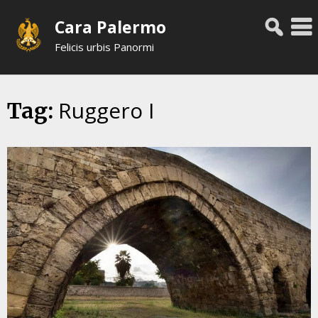
Skip
Cara Palermo
to
content
Felicis urbis Panormi
Ruggero I
Tag: