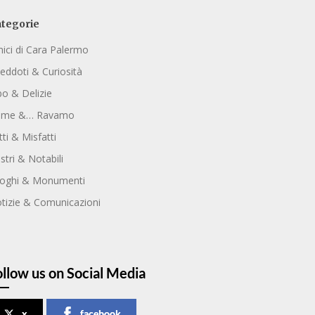
tegorie
ici di Cara Palermo
eddoti & Curiosità
bo & Delizie
ome &… Ravamo
tti & Misfatti
ustri & Notabili
oghi & Monumenti
tizie & Comunicazioni
ollow us on Social Media
x
facebook