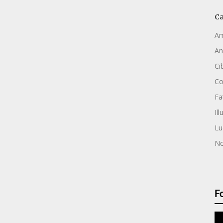
Ca
Am
An
Ci
C
Fa
Ill
Lu
No
F