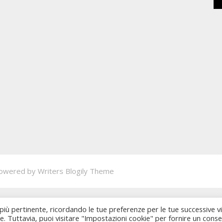
owered by
Writers Blogily Theme
 più pertinente, ricordando le tue preferenze per le tue successive vi
ie. Tuttavia, puoi visitare "Impostazioni cookie" per fornire un cons