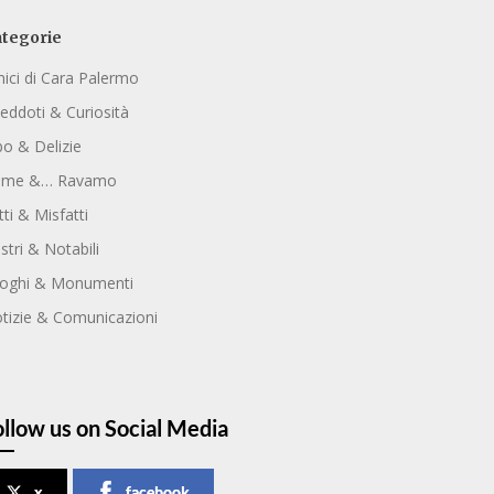
tegorie
ici di Cara Palermo
eddoti & Curiosità
bo & Delizie
ome &… Ravamo
tti & Misfatti
ustri & Notabili
oghi & Monumenti
tizie & Comunicazioni
ollow us on Social Media
x
facebook