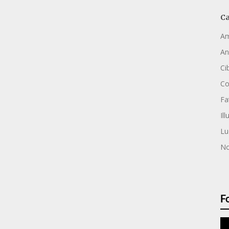
Ca
Am
An
Ci
C
Fa
Ill
Lu
No
F