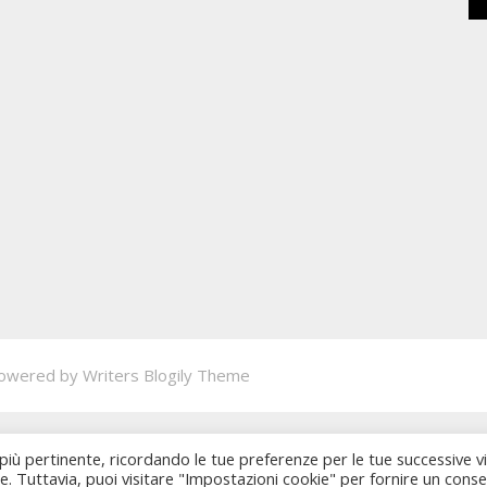
owered by
Writers Blogily Theme
 più pertinente, ricordando le tue preferenze per le tue successive vi
ie. Tuttavia, puoi visitare "Impostazioni cookie" per fornire un cons