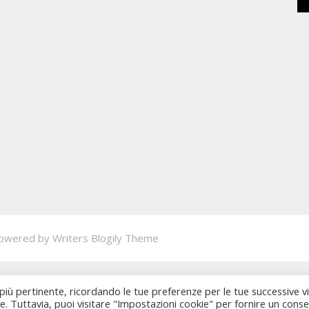
owered by
Writers Blogily Theme
 più pertinente, ricordando le tue preferenze per le tue successive vi
ie. Tuttavia, puoi visitare "Impostazioni cookie" per fornire un cons