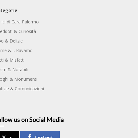
tegorie
ici di Cara Palermo
eddoti & Curiosità
bo & Delizie
ome &… Ravamo
tti & Misfatti
ustri & Notabili
oghi & Monumenti
tizie & Comunicazioni
ollow us on Social Media
x
facebook