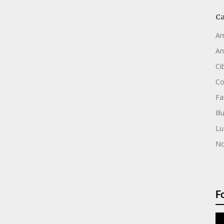
Ca
Am
An
Ci
C
Fa
Ill
Lu
No
F