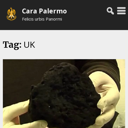
Skip
Cara Palermo
to
content
Felicis urbis Panormi
UK
Tag: